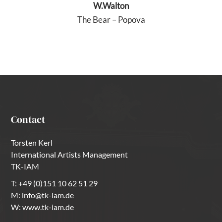
W.Walton
The Bear – Popova
Contact
Torsten Kerl
International Artists Management
TK-IAM
T:
+49 (0)151 10 62 51 29
M:
info@tk-iam.de
W:
www.tk-iam.de