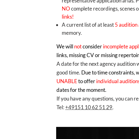
representative application arias. 
NO
complete recordings, scenes 
links!
A current list of at least
5 audition 
memory.
We will
not
consider
incomplete appl
links, missing CV or missing repertoire
A date for the next agency audition 
good time.
Due to time constraints, 
UNABLE
to offer
individual auditio
dates for the moment.
If you have any questions, you can r
Tel:
+49151 10 62 51 29
.