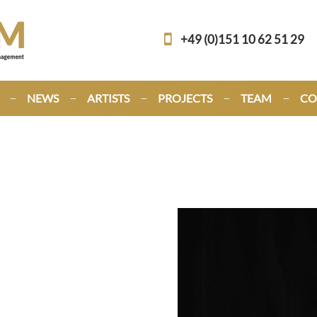
+49 (0)151 10 62 51 29
NEWS
ARTISTS
PROJECTS
TEAM
CO