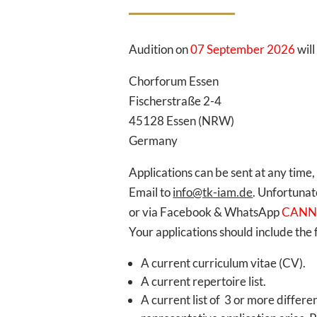
Audition on
07 September 2026
will
Chorforum Essen
Fischerstraße 2-4
45128 Essen (NRW)
Germany
Applications can be sent at any time,
Email to
info@tk-iam.de
. Unfortunat
or via Facebook & WhatsApp
CANN
Your applications should include the
A current curriculum vitae (CV).
A current repertoire list.
A current list of 3 or more differen