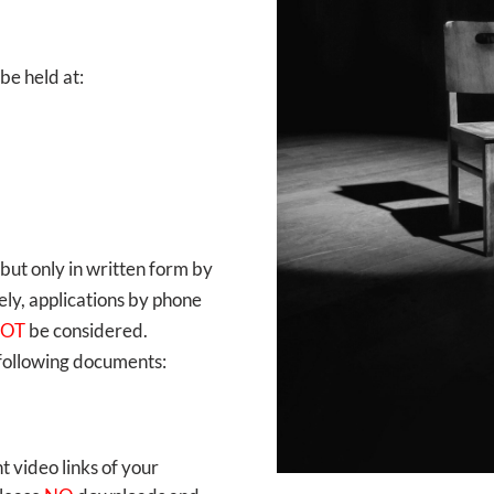
 be held at:
 but only in written form by
ely, applications by phone
OT
be considered.
 following documents:
t video links of your