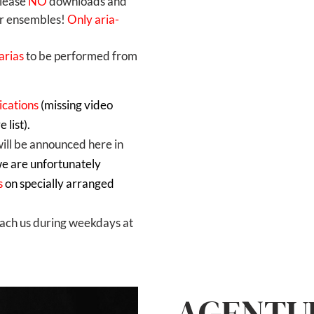
Please
NO
downloads and
or ensembles!
Only aria-
arias
to be performed from
ications
(missing video
 list).
will be announced here in
we are unfortunately
ns
on specially arranged
each us during weekdays at
AGENTU