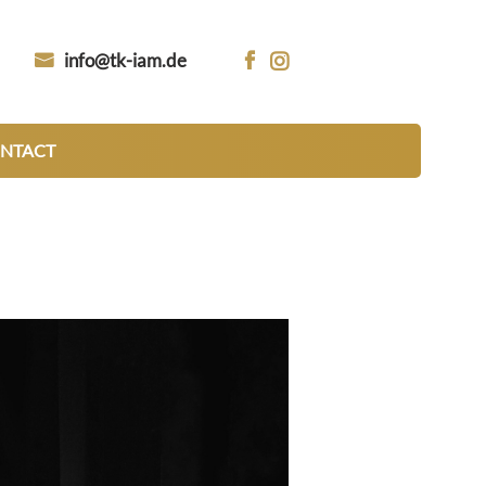
info@tk-iam.de


NTACT