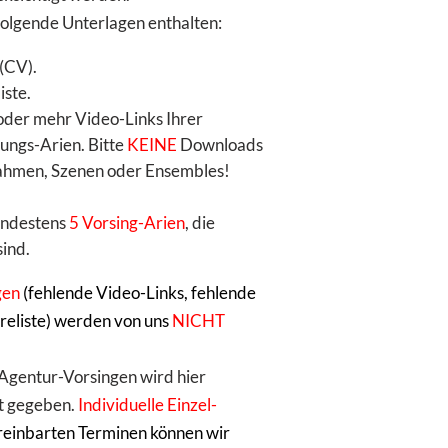
folgende Unterlagen enthalten:
 (CV).
iste.
3 oder mehr Video-Links Ihrer
ungs-Arien. Bitte
KEINE
Downloads
hmen, Szenen oder Ensembles!
mindestens
5 Vorsing-Arien
, die
ind.
gen
(fehlende Video-Links, fehlende
reliste) werden von uns
NICHT
 Agentur-Vorsingen wird hier
nt gegeben.
Individuelle Einzel-
reinbarten Terminen können wir