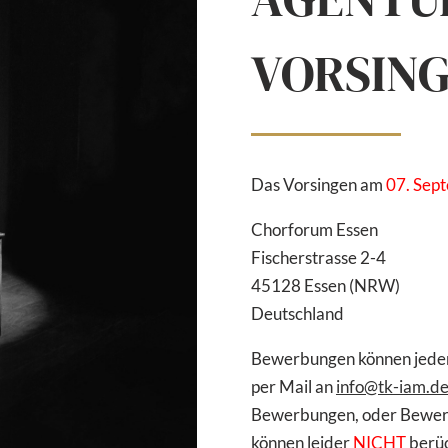
VORSIN
Das Vorsingen am
07. Sep
Chorforum Essen
Fischerstrasse 2-4
45128 Essen (NRW)
Deutschland
Bewerbungen können jederze
per Mail an
info@tk-iam.d
Bewerbungen, oder Bewe
können leider
NICHT
berüc