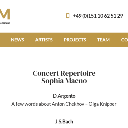
+49 (0)151 10 62 51 29
NEWS
ARTISTS
PROJECTS
TEAM
CO
Concert Repertoire
Sophia Maeno
D.Argento
A few words about Anton Chekhov – Olga Knipper
J.S.Bach