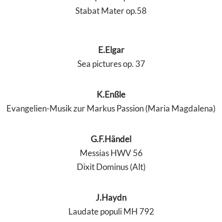
Stabat Mater op.58
E.Elgar
Sea pictures op. 37
K.Enßle
Evangelien-Musik zur Markus Passion (Maria Magdalena)
G.F.Händel
Messias HWV 56
Dixit Dominus (Alt)
J.Haydn
Laudate populi MH 792