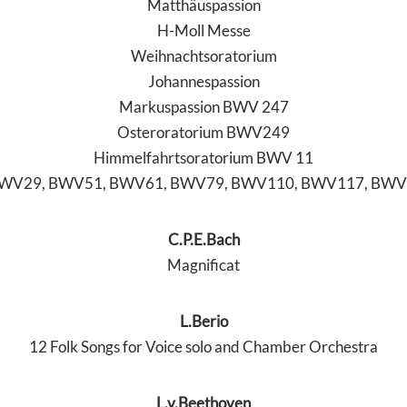
Matthäuspassion
H-Moll Messe
Weihnachtsoratorium
Johannespassion
Markuspassion BWV 247
Osteroratorium BWV249
Himmelfahrtsoratorium BWV 11
 BWV29, BWV51, BWV61, BWV79, BWV110, BWV117, BWV
C.P.E.Bach
Magnificat
L.Berio
12 Folk Songs for Voice solo and Chamber Orchestra
L.v.Beethoven