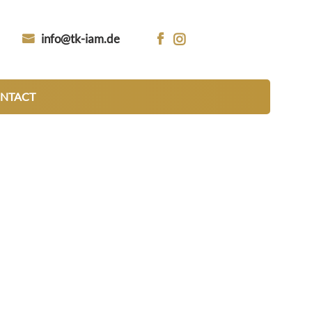
info@tk-iam.de


NTACT