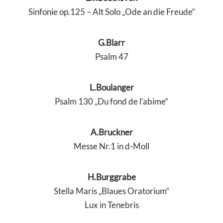
Sinfonie op.125 – Alt Solo „Ode an die Freude“
G.Blarr
Psalm 47
L.Boulanger
Psalm 130 „Du fond de l’abime“
A.Bruckner
Messe Nr.1 in d-Moll
H.Burggrabe
Stella Maris „Blaues Oratorium“
Lux in Tenebris