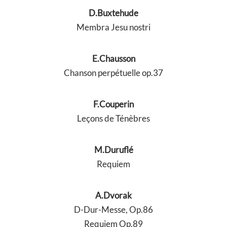
D.Buxtehude
Membra Jesu nostri
E.Chausson
Chanson perpétuelle op.37
F.Couperin
Leçons de Ténèbres
M.Duruflé
Requiem
A.Dvorak
D-Dur-Messe, Op.86
Requiem Op.89